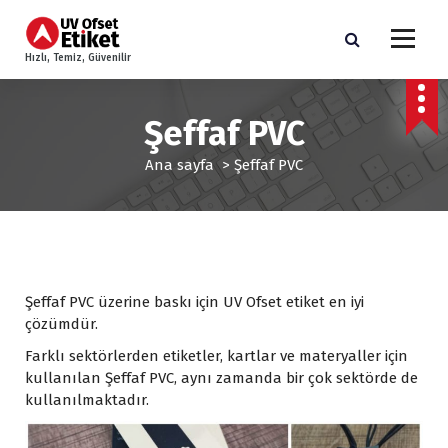
İ
ç
e
Hızlı, Temiz, Güvenilir
r
i
ğ
Şeffaf PVC
e
g
Ana sayfa
>
Şeffaf PVC
e
ç
Şeffaf PVC üzerine baskı için UV Ofset etiket en iyi
çözümdür.
Farklı sektörlerden etiketler, kartlar ve materyaller için
kullanılan Şeffaf PVC, aynı zamanda bir çok sektörde de
kullanılmaktadır.