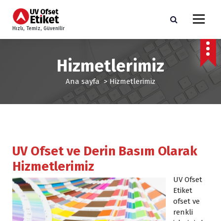
İ
ç
e
Hızlı, Temiz, Güvenilir
r
i
ğ
Hizmetlerimiz
e
g
Ana sayfa
>
Hizmetlerimiz
e
ç
UV Ofset ve Derin Basım Olarak
Hizmetlerimiz
UV Ofset
Etiket
ofset ve
renkli